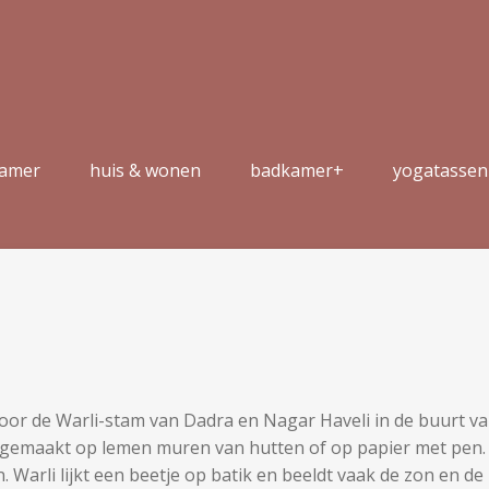
kamer
huis & wonen
badkamer+
yogatassen
oor de Warli-stam van Dadra en Nagar Haveli in de buurt van
ijk gemaakt op lemen muren van hutten of op papier met pe
. Warli lijkt een beetje op batik en beeldt vaak de zon en de