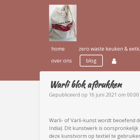
Ga
direct
naar
de
hoofdinhoud
home
zero waste keuken & eet
over ons
blog
Warli blok afdrukken
Gepubliceerd op 16 juni 2021 om 00:00
Warli- of Varli-kunst wordt beoefend d
India). Dit kunstwerk is oorspronkel
deze kunstvorm op textiel te gebruiken