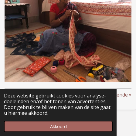
«
Vorige
Volgende
»
Deze website gebruikt cookies voor analyse-
doeleinden en/of het tonen van advertenties.
D
D
S
D
Door gebruik te blijven maken van de site gaat
e
e
h
e
u hiermee akkoord.
l
e
a
l
© 2021 - 2026 draw-a-string, Den Haag
e
l
r
e
Powered by
JouwWeb
n
e
n
Akkoord