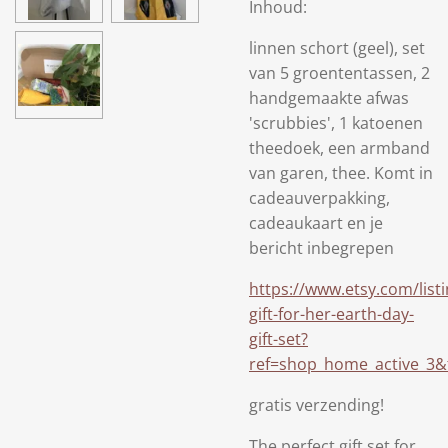
Inhoud:
linnen schort (geel), set
van 5 groententassen, 2
handgemaakte afwas
'scrubbies', 1 katoenen
theedoek, een armband
van garen, thee. Komt in
cadeauverpakking,
cadeaukaart en je
bericht inbegrepen
https://www.etsy.com/list
gift-for-her-earth-day-
gift-set?
ref=shop_home_active_3&
gratis verzending!
The perfect gift set for