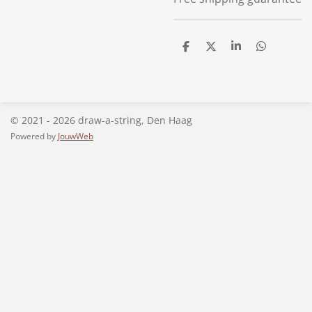
D
D
S
D
e
e
h
e
l
e
a
l
e
l
r
e
n
e
n
© 2021 - 2026 draw-a-string, Den Haag
Powered by
JouwWeb