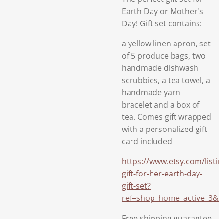
Earth Day or Mother's
Day! Gift set contains:
a yellow linen apron, set
of 5 produce bags, two
handmade dishwash
scrubbies, a tea towel, a
handmade yarn
bracelet and a box of
tea. Comes gift wrapped
with a personalized gift
card included
https://www.etsy.com/list
gift-for-her-earth-day-
gift-set?
ref=shop_home_active_3&
Free shipping guarantee