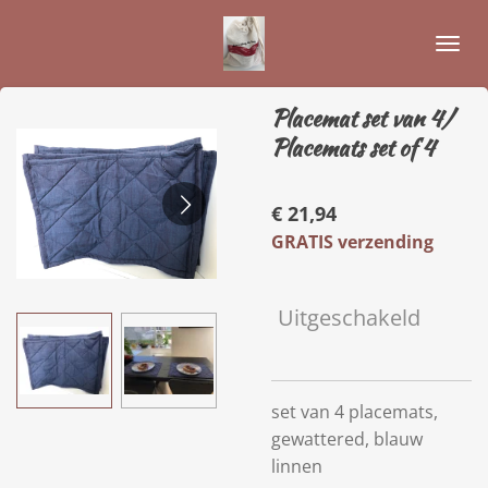
Ga
direct
naar
de
Placemat set van 4/
hoofdinhoud
Placemats set of 4
€ 21,94
GRATIS verzending
Uitgeschakeld
set van 4 placemats,
gewattered, blauw
linnen