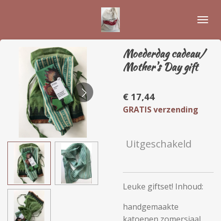
Ga
direct
naar
de
Moederdag cadeau/
hoofdinhoud
Mother's Day gift
€ 17,44
GRATIS verzending
Uitgeschakeld
Leuke giftset! Inhoud:
handgemaakte
katoenen zomersjaal,