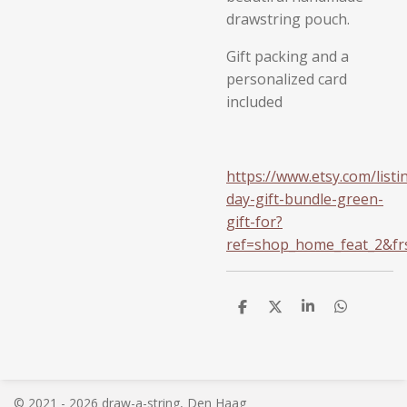
drawstring pouch.
Gift packing and a
personalized card
included
https://www.etsy.com/lis
day-gift-bundle-green-
gift-for?
ref=shop_home_feat_2&fr
D
D
S
D
e
e
h
e
l
e
a
l
e
l
r
e
n
e
n
© 2021 - 2026 draw-a-string, Den Haag