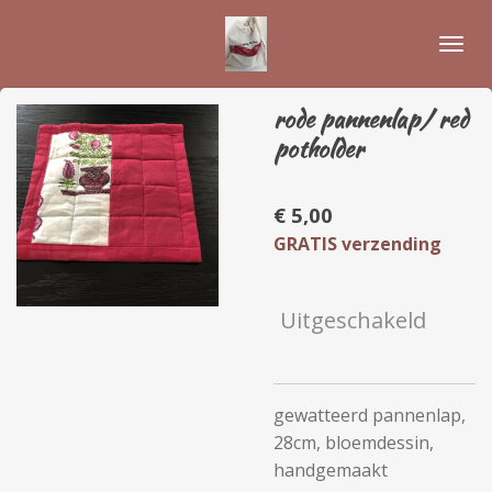
Ga
direct
naar
de
rode pannenlap/ red
hoofdinhoud
potholder
€ 5,00
GRATIS verzending
Uitgeschakeld
gewatteerd pannenlap,
28cm, bloemdessin,
handgemaakt