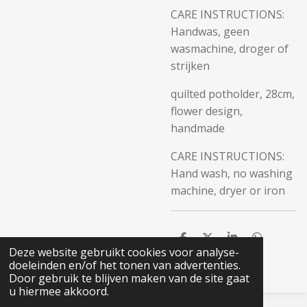
CARE INSTRUCTIONS:
Handwas, geen
wasmachine, droger of
strijken
quilted potholder, 28cm,
flower design,
handmade
CARE INSTRUCTIONS:
Hand wash, no washing
machine, dryer or iron
D
D
S
D
Deze website gebruikt cookies voor analyse-
e
e
h
e
l
e
a
l
doeleinden en/of het tonen van advertenties.
e
l
r
e
Door gebruik te blijven maken van de site gaat
n
e
n
u hiermee akkoord.