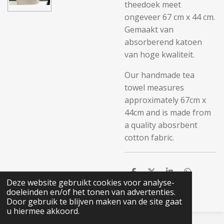
theedoek meet
ongeveer 67 cm x 44 cm.
Gemaakt van
absorberend katoen
van hoge kwaliteit.
Our handmade tea
towel measures
approximately 67cm x
44cm and is made from
a quality abosrbent
cotton fabric.
D
D
S
D
Deze website gebruikt cookies voor analyse-
e
e
h
e
l
e
a
l
doeleinden en/of het tonen van advertenties.
e
l
r
e
Door gebruik te blijven maken van de site gaat
n
e
n
u hiermee akkoord.