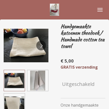
Ga
direct
naar
de
Handgemaakte
hoofdinhoud
katoenen theedoek/
Handmade cotton tea
towel
€ 5,00
GRATIS verzending
Uitgeschakeld
Onze handgemaakte