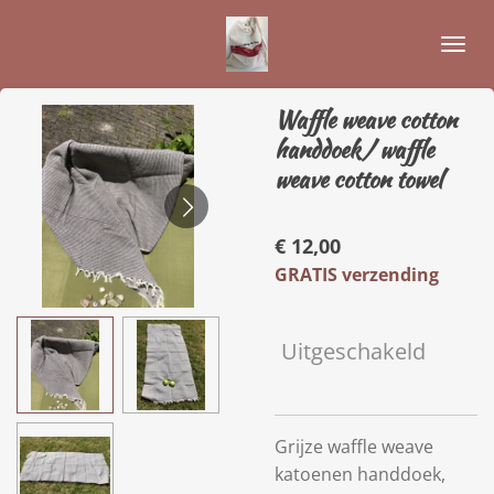
Ga
direct
naar
de
Waffle weave cotton
hoofdinhoud
handdoek/ waffle
weave cotton towel
€ 12,00
GRATIS verzending
Uitgeschakeld
Grijze waffle weave
katoenen handdoek,