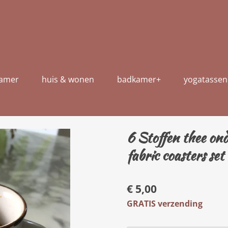
kamer
huis & wonen
badkamer+
yogatassen
6 Stoffen thee ond
fabric coasters set
€ 5,00
GRATIS verzending