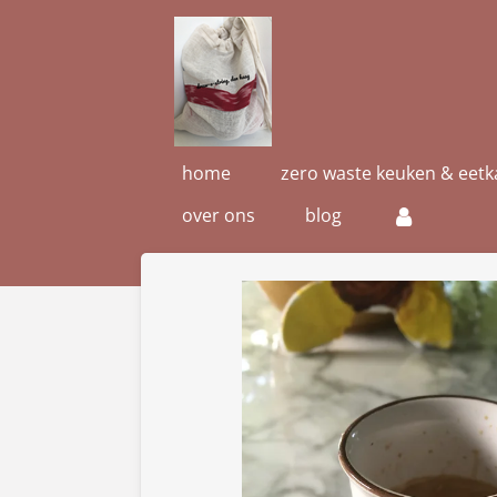
Ga
direct
naar
de
hoofdinhoud
home
zero waste keuken & eet
over ons
blog