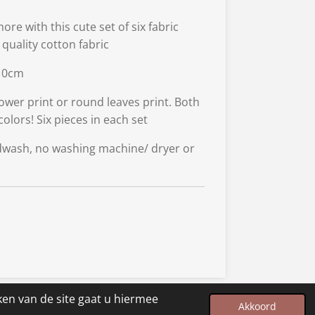
re with this cute set of six fabric
uality cotton fabric
10cm
wer print or round leaves print. Both
olors! Six pieces in each set
wash, no washing machine/ dryer or
ken van de site gaat u hiermee
Powered by
JouwWeb
Akkoord