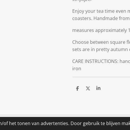
Enjoy your tea time even mo
coasters. Handmade from q
measures approximately 
Choose between square flo
sets are in pretty autumn c
CARE INSTRUCTIONS: hand
iron
D
D
S
e
e
h
l
e
a
e
l
r
n
e
/of het tonen van advertenties. Door gebruik te blijven ma